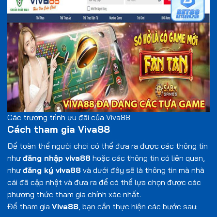
Các trương trình ưu đãi của Viva88
Cách tham gia Viva88
Để toàn thể người chơi có thể đưa ra được các thông tin
như
đăng nhập viva88
hoặc các thông tin có liên quan,
như
đăng ký viva88
và dưới đây sẽ là thông tin mà nhà
cái đã cập nhật và đưa ra để có thể lựa chọn được các
phương thức tham gia chính xác nhất.
Để tham gia
Viva88
, bạn cần thực hiện các bước sau: