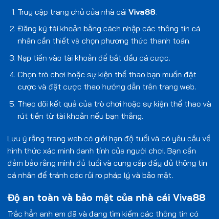
Truy cập trang chủ của nhà cái
Viva88
.
Đăng ký tài khoản bằng cách nhập các thông tin cá
nhân cần thiết và chọn phương thức thanh toán.
Nạp tiền vào tài khoản để bắt đầu cá cược.
Chọn trò chơi hoặc sự kiện thể thao bạn muốn đặt
cược và đặt cược theo hướng dẫn trên trang web.
Theo dõi kết quả của trò chơi hoặc sự kiện thể thao và
rút tiền từ tài khoản nếu bạn thắng.
Lưu ý rằng trang web có giới hạn độ tuổi và có yêu cầu về
hình thức xác minh danh tính của người chơi. Bạn cần
đảm bảo rằng mình đủ tuổi và cung cấp đầy đủ thông tin
cá nhân để tránh các rủi ro pháp lý và bảo mật.
Độ an toàn và bảo mật của nhà cái Viva88
Trắc hẳn anh em đã và đang tìm kiếm các thông tin có