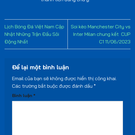
Lịch Bóng Đá Việt Nam Cập
Soi kèo Manchester City vs
Nhật Những Trận Đấu Sôi
Inter Milan chung kết CUP
Động Nhất
C1 11/06/2023
Để lại một bình luận
Email của bạn sẽ không được hiển thị công khai.
Các trường bắt buộc được đánh dấu
*
Bình luận
*