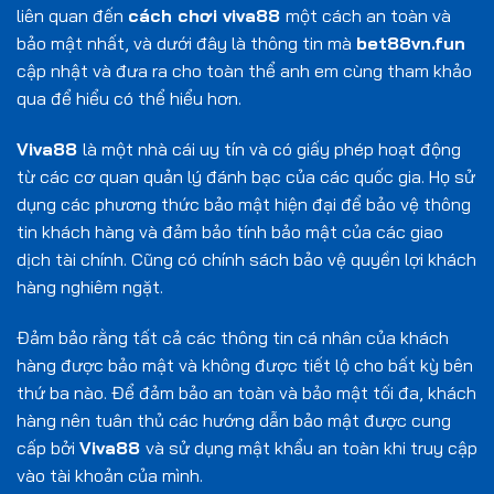
liên quan đến
cách chơi viva88
một cách an toàn và
bảo mật nhất, và dưới đây là thông tin mà
bet88vn.fun
cập nhật và đưa ra cho toàn thể anh em cùng tham khảo
qua để hiểu có thể hiểu hơn.
Viva88
là một nhà cái uy tín và có giấy phép hoạt động
từ các cơ quan quản lý đánh bạc của các quốc gia. Họ sử
dụng các phương thức bảo mật hiện đại để bảo vệ thông
tin khách hàng và đảm bảo tính bảo mật của các giao
dịch tài chính. Cũng có chính sách bảo vệ quyền lợi khách
hàng nghiêm ngặt.
Đảm bảo rằng tất cả các thông tin cá nhân của khách
hàng được bảo mật và không được tiết lộ cho bất kỳ bên
thứ ba nào. Để đảm bảo an toàn và bảo mật tối đa, khách
hàng nên tuân thủ các hướng dẫn bảo mật được cung
cấp bởi
Viva88
và sử dụng mật khẩu an toàn khi truy cập
vào tài khoản của mình.