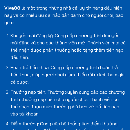
Viva88
là một trong những nhà cái uy tín hàng đầu hiện
nay và có nhiều ưu đãi hấp dẫn dành cho người chơi, bao
gồm:
Khuyến mãi đăng ký: Cung cấp chương trình khuyến
mãi đăng ký cho các thành viên mới. Thành viên mới có
thể nhận được phần thưởng hoặc tặng thêm tiền nạp
đầu tiên.
Hoàn trả tiền thua: Cung cấp chương trình hoàn trả
tiền thua, giúp người chơi giảm thiểu rủi ro khi tham gia
cá cược.
Thưởng nạp tiền: Thường xuyên cung cấp các chương
trình thưởng nạp tiền cho người chơi. Thành viên có
thể nhận được mức thưởng phù hợp với số tiền nạp
vào tài khoản.
Điểm thưởng: Cung cấp hệ thống tích điểm thưởng