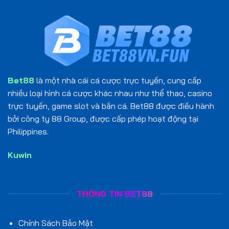
Bet88
là một nhà cái cá cược trực tuyến, cung cấp
nhiều loại hình cá cược khác nhau như thể thao, casino
trực tuyến, game slot và bắn cá. Bet88 được điều hành
bởi công ty 88 Group, được cấp phép hoạt động tại
Philippines.
Kuwin
THÔNG TIN BET88
Chính Sách Bảo Mật