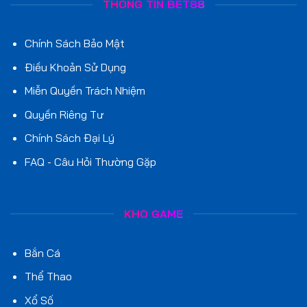
THÔNG TIN BET88
Chính Sách Bảo Mật
Điều Khoản Sử Dụng
Miễn Quyền Trách Nhiệm
Quyền Riêng Tư
Chính Sách Đại Lý
FAQ - Câu Hỏi Thường Gặp
KHO GAME
Bắn Cá
Thể Thao
Xổ Số