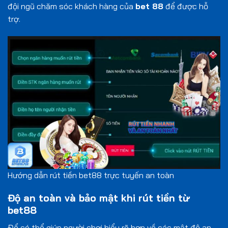
đội ngũ chăm sóc khách hàng của
bet 88
để được hỗ
trợ.
Hướng dẫn rút tiền bet88 trực tuyến an toàn
Độ an toàn và bảo mật khi rút tiền từ
bet88
Để có thể giúp người chơi hiểu rõ hơn về các mật độ an