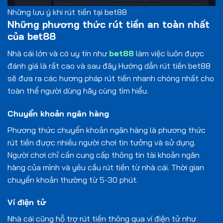
Những lưu ý khi rút tiền tại bet88
Những phương thức rút tiền an toàn nhất
của bet88
Nhà cái lớn và có uy tín như
bet88
làm việc luôn được
đánh giá là rất cao và sau đây Hướng dẫn rút tiền bet88
sẽ đưa ra các hương pháp rút tiền nhanh chóng nhất cho
toàn thể người dùng hãy cùng tìm hiểu.
Chuyển khoản ngân hàng
Phương thức chuyển khoản ngân hàng là phương thức
rút tiền được nhiều người chơi tin tưởng và sử dụng.
Người chơi chỉ cần cung cấp thông tin tài khoản ngân
hàng của mình và yêu cầu rút tiền từ nhà cái. Thời gian
chuyển khoản thường từ 5-30 phút.
Ví điện tử
Nhà cái cũng hỗ trợ rút tiền thông qua ví điện tử như