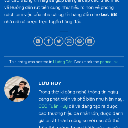
với các thông tin này sẽ giúp bạn giải đáp các thắc mắc
về Hướng dẫn rút tiền cũng như hiểu rõ hơn về phong
cách làm việc của nhà cái uy tín hàng đầu như
bet 88
nhà cái cá cược trực tuyến hàng đầu.
This entry was posted in
Hướng Dẫn
. Bookmark the
permalink
.
LƯU HUY
Trong thời kì công nghệ thông tin ngày
càng phát triển và phổ biến như hiện nay,
CEO Tuấn Huy
đã và đang tạo ra được
các thương hiệu cá nhân lớn, được đánh
giá là rất thành công so với các đối thủ
trên thị trường trong thời kì này, và hãy