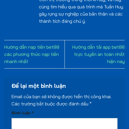
cùng tìm hiểu qua quá trình mà Tuấn Huy
gây rựng sự nghiệp của bản thân và các
thành tích đáng chú ý.
Hướng dẫn nạp tiền bet88
Hướng dẫn tải app bet88
các phương thức nạp tiền
trực tuyến an toàn nhất
nhanh nhất
hiện nay
Để lại một bình luận
Email của bạn sẽ không được hiển thị công khai.
Các trường bắt buộc được đánh dấu
*
Bình luận
*