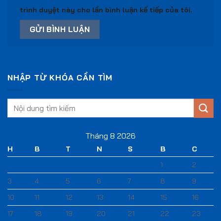
trình duyệt này cho lần bình luận kế tiếp của tôi.
NHẬP TỪ KHÓA CẦN TÌM
Tháng 8 2026
H
B
T
N
S
B
C
1
2
3
4
5
6
7
8
9
10
11
12
13
14
15
16
17
18
19
20
21
22
23