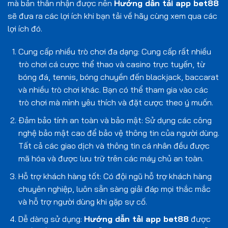
mà bản thân nhận được nên
Hướng dẫn tải app bet88
sẽ đưa ra các lợi ích khi bạn tải về hãy cùng xem qua các
lợi ích đó.
Cung cấp nhiều trò chơi đa dạng: Cung cấp rất nhiều
trò chơi cá cược thể thao và casino trực tuyến, từ
bóng đá, tennis, bóng chuyền đến blackjack, baccarat
và nhiều trò chơi khác. Bạn có thể tham gia vào các
trò chơi mà mình yêu thích và đặt cược theo ý muốn.
Đảm bảo tính an toàn và bảo mật: Sử dụng các công
nghệ bảo mật cao để bảo vệ thông tin của người dùng.
Tất cả các giao dịch và thông tin cá nhân đều được
mã hóa và được lưu trữ trên các máy chủ an toàn.
Hỗ trợ khách hàng tốt: Có đội ngũ hỗ trợ khách hàng
chuyên nghiệp, luôn sẵn sàng giải đáp mọi thắc mắc
và hỗ trợ người dùng khi gặp sự cố.
Dễ dàng sử dụng:
Hướng dẫn tải app bet88
được