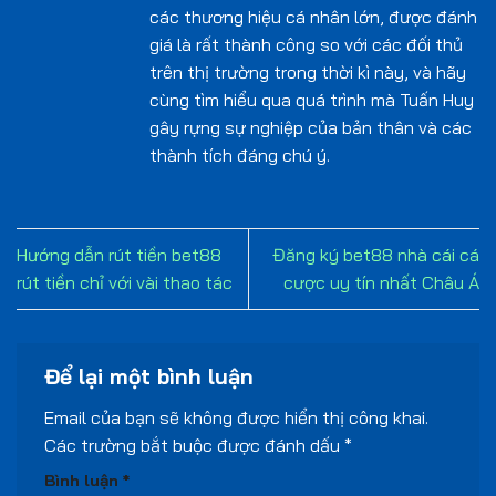
các thương hiệu cá nhân lớn, được đánh
giá là rất thành công so với các đối thủ
trên thị trường trong thời kì này, và hãy
cùng tìm hiểu qua quá trình mà Tuấn Huy
gây rựng sự nghiệp của bản thân và các
thành tích đáng chú ý.
Hướng dẫn rút tiền bet88
Đăng ký bet88 nhà cái cá
rút tiền chỉ với vài thao tác
cược uy tín nhất Châu Á
Để lại một bình luận
Email của bạn sẽ không được hiển thị công khai.
Các trường bắt buộc được đánh dấu
*
Bình luận
*