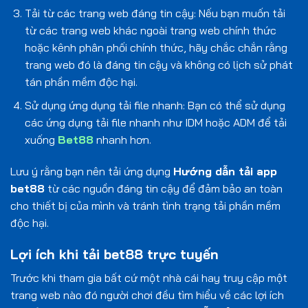
Tải từ các trang web đáng tin cậy: Nếu bạn muốn tải
từ các trang web khác ngoài trang web chính thức
hoặc kênh phân phối chính thức, hãy chắc chắn rằng
trang web đó là đáng tin cậy và không có lịch sử phát
tán phần mềm độc hại.
Sử dụng ứng dụng tải file nhanh: Bạn có thể sử dụng
các ứng dụng tải file nhanh như IDM hoặc ADM để tải
xuống
Bet88
nhanh hơn.
Lưu ý rằng bạn nên tải ứng dụng
Hướng dẫn tải app
bet88
từ các nguồn đáng tin cậy để đảm bảo an toàn
cho thiết bị của mình và tránh tình trạng tải phần mềm
độc hại.
Lợi ích khi tải bet88 trực tuyến
Trước khi tham gia bất cứ một nhà cái hay truy cập một
trang web nào đó người chơi đều tìm hiểu về các lợi ích