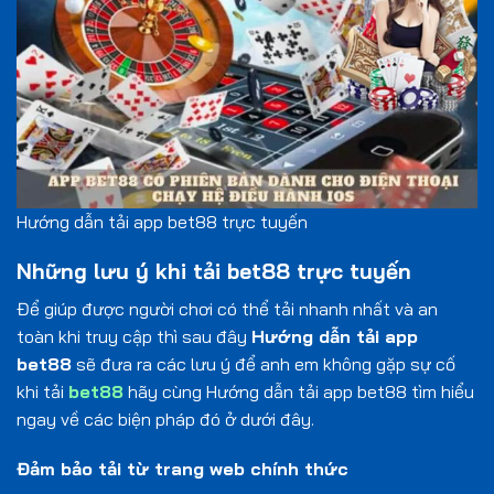
Hướng dẫn tải app bet88 trực tuyến
Những lưu ý khi tải bet88 trực tuyến
Để giúp được người chơi có thể tải nhanh nhất và an
toàn khi truy cập thì sau đây
Hướng dẫn tải app
bet88
sẽ đưa ra các lưu ý để anh em không gặp sự cố
khi tải
bet88
hãy cùng Hướng dẫn tải app bet88 tìm hiểu
ngay về các biện pháp đó ở dưới đây.
Đảm bảo tải từ trang web chính thức