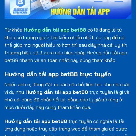
Từ khóa
Hướng dẫn tải app bet88
có lẽ đang là từ
khóa có lượng người tìm kiếm nhiều nhất lúc này để có
thể giúp mọi người hiểu rõ hơn thì sau đây nhà cái uy tín
thương hiệu
sẽ đưa ra các biện pháp Hướng dẫn tải app
bet88 nhanh và an toàn nhất hãy cùng tham khảo.
Hướng dẫn tải app bet88 trực tuyến
Nhiều anh e, đang đặt ra các câu hỏi liên tục cho nhà cái
ví dụ như
Hướng dẫn tải app bet88
trực tuyến là gì và
nhà cái cũng đã phản hồi lại, bằng các lý giải rõ ràng ở
mục dưới đây hãy cùng tham khảo qua.
Hướng dẫn tải app bet88
trực tuyến có nghĩa là tải
ứng dụng hoặc truy cập trang web để tham gia cá cược