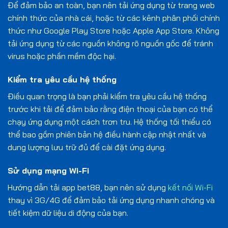
Để đảm bảo an toàn, bạn nên tải ứng dụng từ trang web
chính thức của nhà cái, hoặc từ các kênh phân phối chính
thức như Google Play Store hoặc Apple App Store. Không
tải ứng dụng từ các nguồn không rõ nguồn gốc để tránh
virus hoặc phần mềm độc hại.
Kiểm tra yêu cầu hệ thống
Điều quan trọng là bạn phải kiểm tra yêu cầu hệ thống
trước khi tải để đảm bảo rằng điện thoại của bạn có thể
chạy ứng dụng một cách trơn tru. Hệ thống tối thiểu có
thể bao gồm phiên bản hệ điều hành cập nhật nhất và
dung lượng lưu trữ đủ để cài đặt ứng dụng.
Sử dụng mạng Wi-Fi
Hướng dẫn tải app bet88, bạn nên sử dụng
kết nối Wi-Fi
thay vì 3G/4G để đảm bảo tải ứng dụng nhanh chóng và
tiết kiệm dữ liệu di động của bạn.