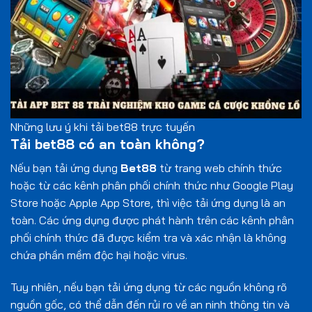
Những lưu ý khi tải bet88 trực tuyến
Tải bet88 có an toàn không?
Nếu bạn tải ứng dụng
Bet88
từ trang web chính thức
hoặc từ các kênh phân phối chính thức như Google Play
Store hoặc Apple App Store, thì việc tải ứng dụng là an
toàn. Các ứng dụng được phát hành trên các kênh phân
phối chính thức đã được kiểm tra và xác nhận là không
chứa phần mềm độc hại hoặc virus.
Tuy nhiên, nếu bạn tải ứng dụng từ các nguồn không rõ
nguồn gốc, có thể dẫn đến rủi ro về an ninh thông tin và