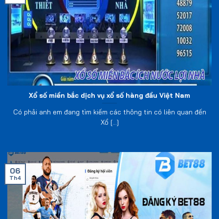
Xổ số miền bắc dịch vụ xổ số hàng đầu Việt Nam
Có phải anh em đang tìm kiếm các thông tin có liên quan đến
Xổ [...]
06
Th4