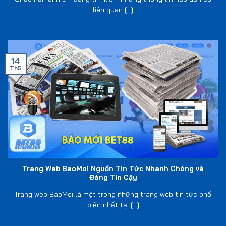
liên quan [...]
14
Th5
Trang Web BaoMoi Nguồn Tin Tức Nhanh Chóng và
Đáng Tin Cậy
Trang web BaoMoi là một trong những trang web tin tức phổ
biến nhất tại [...]