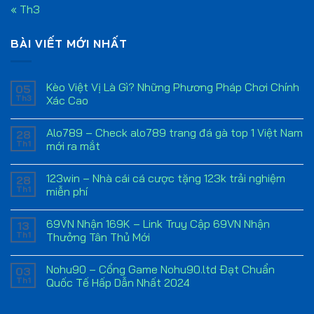
« Th3
BÀI VIẾT MỚI NHẤT
Kèo Việt Vị Là Gì? Những Phương Pháp Chơi Chính
05
Th3
Xác Cao
Alo789 – Check alo789 trang đá gà top 1 Việt Nam
28
Th1
mới ra mắt
123win – Nhà cái cá cược tặng 123k trải nghiệm
28
Th1
miễn phí
69VN Nhận 169K – Link Truy Cập 69VN Nhận
13
Th1
Thưởng Tân Thủ Mới
Nohu90 – Cổng Game Nohu90.ltd Đạt Chuẩn
03
Th1
Quốc Tế Hấp Dẫn Nhất 2024