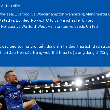
 Aston Villa
Chelsea; Liverpool vs Wolverhampton Wanderers; Manchester C
United vs Burnley; Norwich City vs Manchester United;
 Hotspur vs Watford; West Ham United vs Leeds United
o các yếu tố như thời tiết, địa điểm thi đấu, hay lịch thi đấu c
ịch thi đấu trên các trang web thể thao hoặc ứng dụng di động