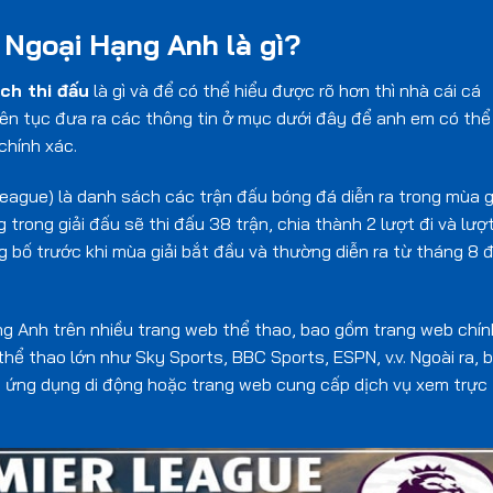
i Ngoại Hạng Anh là gì?
ch thi đấu
là gì và để có thể hiểu được rõ hơn thì nhà cái cá
iên tục đưa ra các thông tin ở mục dưới đây để anh em có thể
chính xác.
eague) là danh sách các trận đấu bóng đá diễn ra trong mùa g
 trong giải đấu sẽ thi đấu 38 trận, chia thành 2 lượt đi và lượ
g bố trước khi mùa giải bắt đầu và thường diễn ra từ tháng 8 
ạng Anh trên nhiều trang web thể thao, bao gồm trang web chín
hể thao lớn như Sky Sports, BBC Sports, ESPN, v.v. Ngoài ra, 
ác ứng dụng di động hoặc trang web cung cấp dịch vụ xem trực