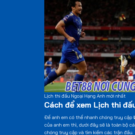
Lịch thi đấu Ngoại Hạng Anh mới nhất
Cách để xem Lịch thi đấ
Để anh em có thể nhanh chóng truy cập
của anh em thì, dưới đây sẽ là toàn bộ c
chóng truy cập và tìm kiếm các trận đấu.