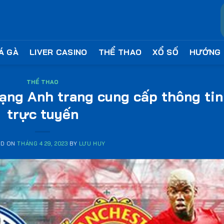
Á GÀ
LIVER CASINO
THỂ THAO
XỔ SỐ
HƯỚNG 
THỂ THAO
Hạng Anh trang cung cấp thông tin
trực tuyến
ED ON
THÁNG 4 29, 2023
BY
LƯU HUY