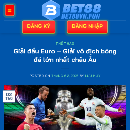
Skip
to
content
ĐĂNG KÝ
ĐĂNG NHẬP
THỂ THAO
Giải đấu Euro – Giải vô địch bóng
đá lớn nhất châu Âu
POSTED ON
THÁNG 6 2, 2023
BY
LƯU HUY
02
Th6