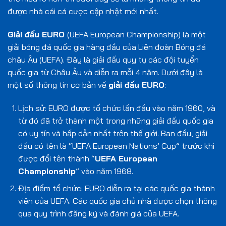
được nhà cái cá cược cập nhật mới nhất.
Giải đấu EURO
(UEFA European Championship) là một
giải bóng đá quốc gia hàng đầu của Liên đoàn Bóng đá
châu Âu (UEFA). Đây là giải đấu quy tụ các đội tuyển
quốc gia từ Châu Âu và diễn ra mỗi 4 năm. Dưới đây là
một số thông tin cơ bản về
giải đấu EURO
:
Lịch sử: EURO được tổ chức lần đầu vào năm 1960, và
từ đó đã trở thành một trong những giải đấu quốc gia
có uy tín và hấp dẫn nhất trên thế giới. Ban đầu, giải
đấu có tên là “UEFA European Nations’ Cup” trước khi
được đổi tên thành “
UEFA European
Championship
” vào năm 1968.
Địa điểm tổ chức: EURO diễn ra tại các quốc gia thành
viên của UEFA. Các quốc gia chủ nhà được chọn thông
qua quy trình đăng ký và đánh giá của UEFA.