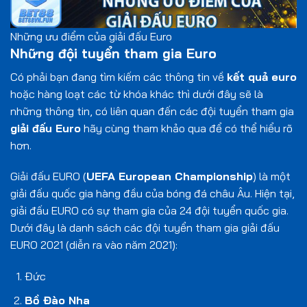
Những ưu điểm của giải đấu Euro
Những đội tuyển tham gia Euro
Có phải bạn đang tìm kiếm các thông tin về
kết quả euro
hoặc hàng loạt các từ khóa khác thì dưới đây sẽ là
những thông tin, có liên quan đến các đội tuyển tham gia
giải đấu Euro
hãy cùng tham khảo qua để có thể hiểu rõ
hơn.
Giải đấu EURO (
UEFA European Championship
) là một
giải đấu quốc gia hàng đầu của bóng đá châu Âu. Hiện tại,
giải đấu EURO có sự tham gia của 24 đội tuyển quốc gia.
Dưới đây là danh sách các đội tuyển tham gia giải đấu
EURO 2021 (diễn ra vào năm 2021):
Đức
Bồ Đào Nha