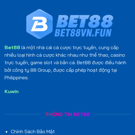
Bet88
là một nhà cái cá cược trực tuyến, cung cấp
nhiều loại hình cá cược khác nhau như thể thao, casino
trực tuyến, game slot và bắn cá. Bet88 được điều hành
bởi công ty 88 Group, được cấp phép hoạt động tại
Philippines.
Kuwin
THÔNG TIN BET88
Chính Sách Bảo Mật