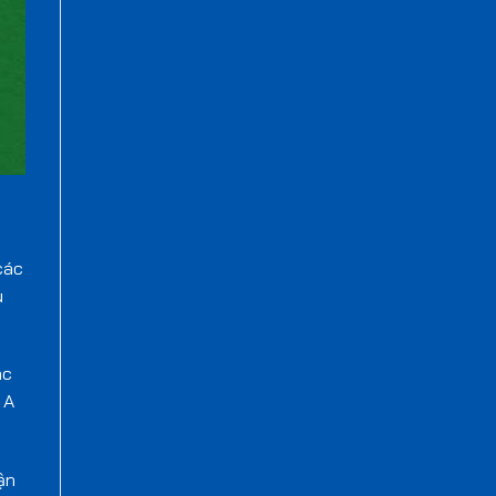
các
u
ác
 A
ận