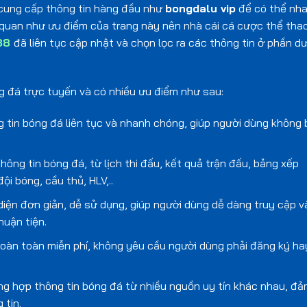
 cung cấp thông tin hàng đầu như
bongdalu vip
để có thể nh
 quan như ưu điểm của trang này nên nhà cái cá cược thể tha
88
đã liên tục cập nhật và chọn lọc ra các thông tin ở phần dư
g đá trực tuyến và có nhiều ưu điểm như sau:
tin bóng đá liên tục và nhanh chóng, giúp người dùng không 
ông tin bóng đá, từ lịch thi đấu, kết quả trận đấu, bảng xếp
i bóng, cầu thủ, HLV,..
diện đơn giản, dễ sử dụng, giúp người dùng dễ dàng truy cập v
huận tiện.
hoàn toàn miễn phí, không yêu cầu người dùng phải đăng ký ha
ng hợp thông tin bóng đá từ nhiều nguồn uy tín khác nhau, đ
 tin.