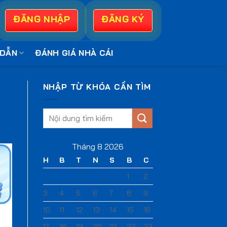
ĐĂNG NHẬP
ĐĂNG KÝ
DẪN
ĐÁNH GIÁ NHÀ CÁI
NHẬP TỪ KHÓA CẦN TÌM
Tháng 8 2026
H
B
T
N
S
B
C
1
2
3
4
5
6
7
8
9
10
11
12
13
14
15
16
17
18
19
20
21
22
23