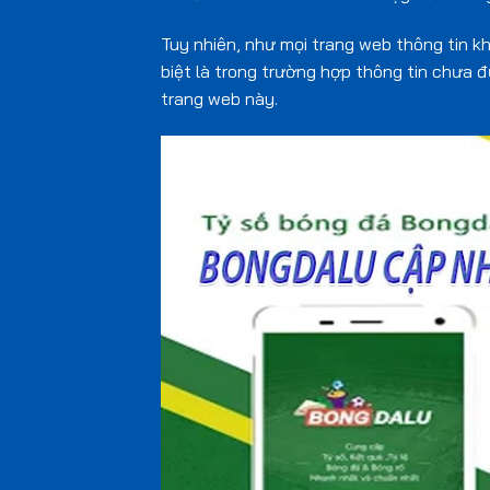
Tuy nhiên, như mọi trang web thông tin kh
biệt là trong trường hợp thông tin chưa 
trang web này.