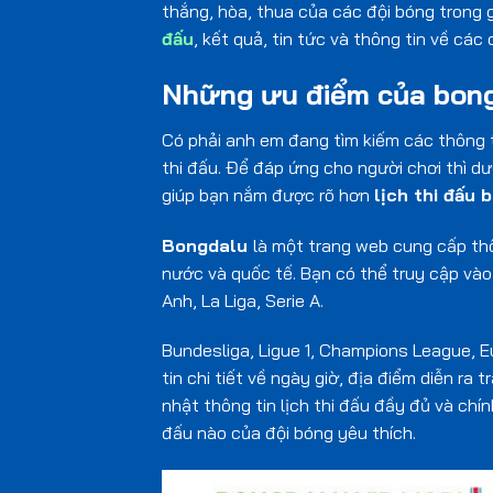
thắng, hòa, thua của các đội bóng trong 
đấu
, kết quả, tin tức và thông tin về các
Những ưu điểm của bon
Có phải anh em đang tìm kiếm các thông 
thi đấu. Để đáp ứng cho người chơi thì dư
giúp bạn nắm được rõ hơn
lịch thi đấu 
Bongdalu
là một trang web cung cấp thô
nước và quốc tế. Bạn có thể truy cập vào
Anh, La Liga, Serie A.
Bundesliga, Ligue 1, Champions League, E
tin chi tiết về ngày giờ, địa điểm diễn ra
nhật thông tin lịch thi đấu đầy đủ và chí
đấu nào của đội bóng yêu thích.