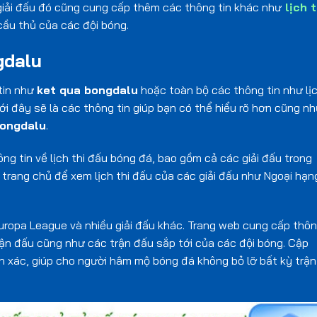
giải đấu đó cũng cung cấp thêm các thông tin khác như
lịch t
 cầu thủ của các đội bóng.
gdalu
tin như
ket qua bongdalu
hoặc toàn bộ các thông tin như lị
ới đây sẽ là các thông tin giúp bạn có thể hiểu rõ hơn cũng n
bongdalu
.
ng tin về lịch thi đấu bóng đá, bao gồm cả các giải đấu trong
 trang chủ để xem lịch thi đấu của các giải đấu như Ngoại hạn
uropa League và nhiều giải đấu khác. Trang web cung cấp thô
 trận đấu cũng như các trận đấu sắp tới của các đội bóng. Cập
nh xác, giúp cho người hâm mộ bóng đá không bỏ lỡ bất kỳ trận