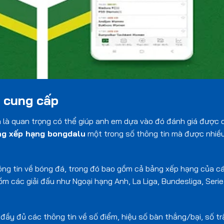
 cung cấp
á là quan trọng có thể giúp anh em dựa vào đó đánh giá được 
ng xếp hạng bongdalu
một trong số thông tin mà được nhiề
ng tin về bóng đá, trong đó bao gồm cả bảng xếp hạng của c
ồm các giải đấu như Ngoại hạng Anh, La Liga, Bundesliga, Serie
đầy đủ các thông tin về số điểm, hiệu số bàn thắng/bại, số tr