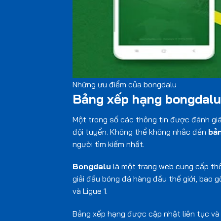
Những ưu điểm của bongdalu
Bảng xếp hạng bongdalu
Một trong số các thông tin được đánh gi
đội tuyển. Không thể không nhắc đến
bả
người tìm kiếm nhất.
Bongdalu
là một trang web cung cấp thô
giải đấu bóng đá hàng đầu thế giới, bao g
và Ligue 1.
Bảng xếp hạng được cập nhật liên tục và 